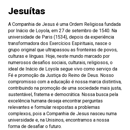
Onde Estamos
Registro de Diplomas
Iniciação à
Comitês
Meio Ambiente
Trabalhe Conosco
Lazer
Laboratórios de
Unitec
Docência
Consulta Lista de
Informática
Porto Alegre
Editora Unisinos
Apresentação
Apresentação
Jesuítas
Diplomas
São Leopoldo
Fundação Urbano
PIBID
Comissão
ISO 14001
Thiesen
de Ética
Educação a Distância
Editais PIBID
ESG Unisinos
no Uso de
Residência
SGA Unisinos
A Companhia de Jesus é uma Ordem Religiosa fundada
Pedagógica
Animais
Relatórios e
por Inácio de Loyola, em 27 de setembro de 1540. Na
Editais
Comitê
Certificações
universidade de Paris (1534), depois da experiência
Residência
de Ética
Comunicação
transformadora dos Exercícios Espirituais, nasce o
Pedagógica
em
Ambiental
grupo original que ultrapassou as fronteiras de povos,
Pesquisa
Procedimentos
Instruções
culturas e línguas. Hoje, neste mundo marcado por
operacionais
numerosos desafios sociais, culturais, religiosos, o
ideal de Inácio de Loyola segue vivo como serviço da
Fé e promoção da Justiça do Reino de Deus. Nosso
compromisso com a educação é nossa marca distintiva,
contribuindo na promoção de uma sociedade mais justa,
sustentável, fraterna e democrática. Nossa busca pela
excelência humana deseja encontrar perguntas
relevantes e formular respostas a problemas
complexos, pois a Companhia de Jesus nasceu numa
universidade e, na Unisinos, encontramos a nossa
forma de desafiar o futuro.