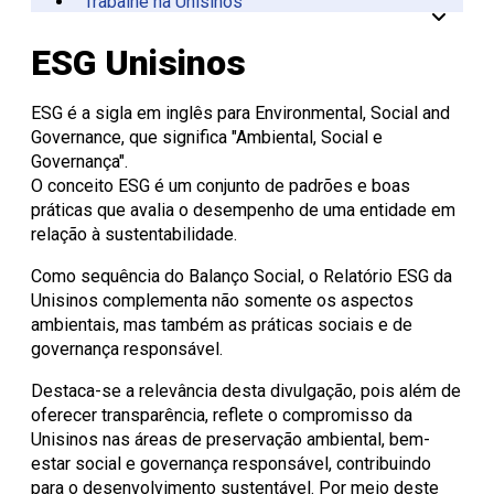
Trabalhe na Unisinos
Vinculadas
CPA
Tecnológica
Manual da Marca
Canal de Ética
Acessibilidade
Multiusuários
Centro de Esporte e
Onde Estamos
Registro de Diplomas
Iniciação à
Comitês
Meio Ambiente
Trabalhe Conosco
Lazer
Laboratórios de
Unitec
Docência
Consulta Lista de
Informática
Porto Alegre
Editora Unisinos
Apresentação
Apresentação
ESG Unisinos
Diplomas
São Leopoldo
Fundação Urbano
PIBID
Comissão
ISO 14001
Thiesen
de Ética
Educação a Distância
Editais PIBID
ESG Unisinos
no Uso de
Residência
SGA Unisinos
ESG é a sigla em inglês para Environmental, Social and
Pedagógica
Animais
Relatórios e
Governance, que significa "Ambiental, Social e
Editais
Comitê
Certificações
Governança".
Residência
de Ética
Comunicação
O conceito ESG é um conjunto de padrões e boas
Pedagógica
em
Ambiental
práticas que avalia o desempenho de uma entidade em
Pesquisa
Procedimentos
Instruções
relação à sustentabilidade.
operacionais
Como sequência do Balanço Social, o Relatório ESG da
Unisinos complementa não somente os aspectos
ambientais, mas também as práticas sociais e de
governança responsável.
Destaca-se a relevância desta divulgação, pois além de
oferecer transparência, reflete o compromisso da
Unisinos nas áreas de preservação ambiental, bem-
estar social e governança responsável, contribuindo
para o desenvolvimento sustentável. Por meio deste