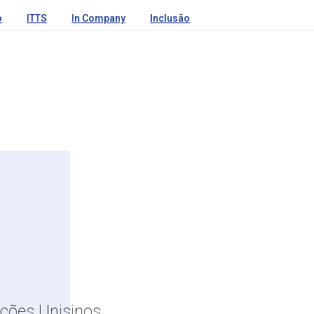
o
ITTS
In Company
Inclusão
ções Unisinos.