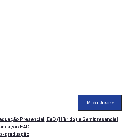
Minha Unisinos
aduação Presencial, EaD (Híbrido) e Semipresencial
aduação EAD
s-graduação