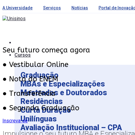
A Universidade
Serviços
Notícias
Portal de Inovaçã
Seu futuro começa agora
Cursos
● Vestibular Online
Graduação
● Nota do ENEM
MBAs e Especializações
Mestrados e Doutorados
● Transferência
Residências
● Segunda Graduação
Curta Duração
Unilínguas
Inscreva-se
Avaliação Institucional – CPA
Impulsione o seu futuro MBA e Especializa