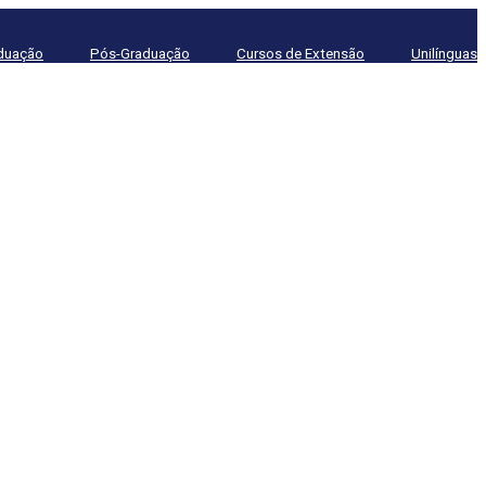
duação
Pós-Graduação
Cursos de Extensão
Unilínguas