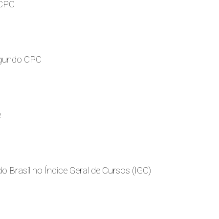
 CPC
egundo CPC
e
o Brasil no Índice Geral de Cursos (IGC)