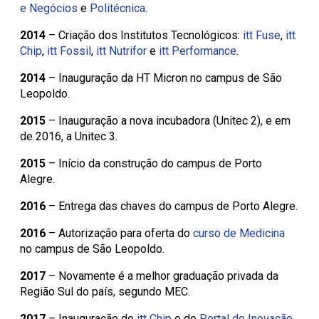
e Negócios
e
Politécnica
.
2014
– Criação dos Institutos Tecnológicos:
itt Fuse
,
itt
Chip
,
itt Fossil
,
itt Nutrifor
e
itt Performance
.
2014
– Inauguração da HT Micron no campus de São
Leopoldo.
2015
– Inauguração a nova incubadora (Unitec 2), e em
de 2016, a Unitec 3.
2015
– Início da construção do campus de Porto
Alegre.
2016
– Entrega das chaves do campus de Porto Alegre.
2016
– Autorização para oferta do
curso de Medicina
no campus de São Leopoldo.
2017
– Novamente é a melhor graduação privada da
Região Sul do país, segundo MEC.
2017
– Inauguração do
itt Chip
e do
Portal de Inovação
.