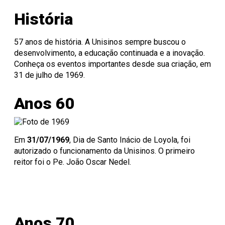
Onde Estamos
Registro de Diplomas
Iniciação à
Comitês
Meio Ambiente
Trabalhe Conosco
Lazer
Laboratórios de
Unitec
Docência
Consulta Lista de
Informática
Porto Alegre
Editora Unisinos
Apresentação
Apresentação
História
Diplomas
São Leopoldo
Fundação Urbano
PIBID
Comissão
ISO 14001
Thiesen
de Ética
Educação a Distância
Editais PIBID
ESG Unisinos
no Uso de
Residência
SGA Unisinos
57 anos de história. A Unisinos sempre buscou o
Pedagógica
Animais
Relatórios e
desenvolvimento, a educação continuada e a inovação.
Editais
Comitê
Certificações
Conheça os eventos importantes desde sua criação, em
Residência
de Ética
Comunicação
31 de julho de 1969.
Pedagógica
em
Ambiental
Pesquisa
Procedimentos
Instruções
Anos 60
operacionais
Em
31/07/1969
, Dia de Santo Inácio de Loyola, foi
autorizado o funcionamento da Unisinos. O primeiro
reitor foi o Pe. João Oscar Nedel.
Anos 70