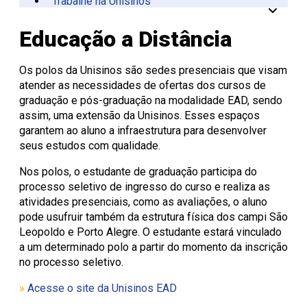
Trabalhe na Unisinos
Vinculadas
CPA
Tecnológica
Manual da Marca
Canal de Ética
Acessibilidade
Multiusuários
Centro de Esporte e
Onde Estamos
Registro de Diplomas
Iniciação à
Comitês
Meio Ambiente
Trabalhe Conosco
Lazer
Laboratórios de
Unitec
Docência
Consulta Lista de
Informática
Porto Alegre
Editora Unisinos
Apresentação
Apresentação
Educação a Distância
Diplomas
São Leopoldo
Fundação Urbano
PIBID
Comissão
ISO 14001
Thiesen
de Ética
Educação a Distância
Editais PIBID
ESG Unisinos
no Uso de
Residência
SGA Unisinos
Os polos da Unisinos são sedes presenciais que visam
Pedagógica
Animais
Relatórios e
atender as necessidades de ofertas dos cursos de
Editais
Comitê
Certificações
graduação e pós-graduação na modalidade EAD, sendo
Residência
de Ética
Comunicação
assim, uma extensão da Unisinos. Esses espaços
Pedagógica
em
Ambiental
garantem ao aluno a infraestrutura para desenvolver
Pesquisa
Procedimentos
Instruções
seus estudos com qualidade.
operacionais
Nos polos, o estudante de graduação participa do
processo seletivo de ingresso do curso e realiza as
atividades presenciais, como as avaliações, o aluno
pode usufruir também da estrutura física dos campi São
Leopoldo e Porto Alegre. O estudante estará vinculado
a um determinado polo a partir do momento da inscrição
no processo seletivo.
»
Acesse o site da Unisinos EAD