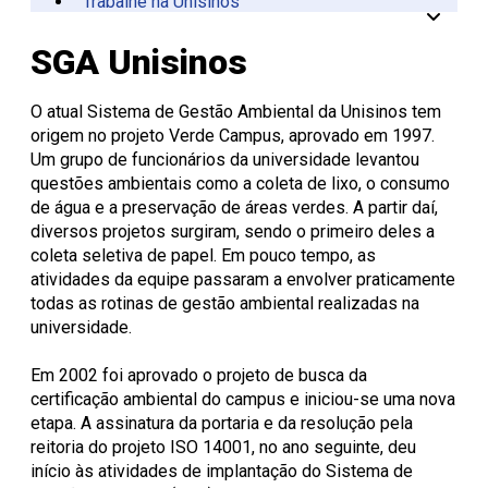
Trabalhe na Unisinos
Vinculadas
CPA
Tecnológica
Manual da Marca
Canal de Ética
Acessibilidade
Multiusuários
Centro de Esporte e
Onde Estamos
Registro de Diplomas
Iniciação à
Comitês
Meio Ambiente
Trabalhe Conosco
Lazer
Laboratórios de
Unitec
Docência
Consulta Lista de
Informática
Porto Alegre
Editora Unisinos
Apresentação
Apresentação
SGA Unisinos
Diplomas
São Leopoldo
Fundação Urbano
PIBID
Comissão
ISO 14001
Thiesen
de Ética
Educação a Distância
Editais PIBID
ESG Unisinos
no Uso de
Residência
SGA Unisinos
O atual Sistema de Gestão Ambiental da Unisinos tem
Pedagógica
Animais
Relatórios e
origem no projeto Verde Campus, aprovado em 1997.
Editais
Comitê
Certificações
Um grupo de funcionários da universidade levantou
Residência
de Ética
Comunicação
questões ambientais como a coleta de lixo, o consumo
Pedagógica
em
Ambiental
de água e a preservação de áreas verdes. A partir daí,
Pesquisa
Procedimentos
Instruções
diversos projetos surgiram, sendo o primeiro deles a
operacionais
coleta seletiva de papel. Em pouco tempo, as
atividades da equipe passaram a envolver praticamente
todas as rotinas de gestão ambiental realizadas na
universidade.
Em 2002 foi aprovado o projeto de busca da
certificação ambiental do campus e iniciou-se uma nova
etapa. A assinatura da portaria e da resolução pela
reitoria do projeto ISO 14001, no ano seguinte, deu
início às atividades de implantação do Sistema de