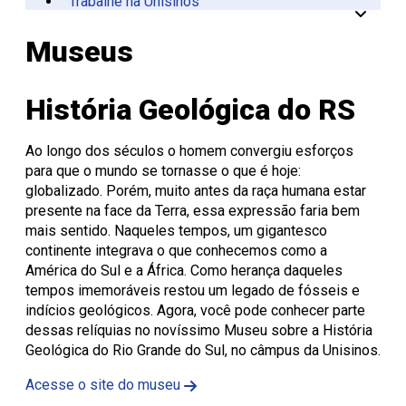
Trabalhe na Unisinos
Vinculadas
CPA
Tecnológica
Manual da Marca
Canal de Ética
Acessibilidade
Multiusuários
Centro de Esporte e
Onde Estamos
Registro de Diplomas
Iniciação à
Comitês
Meio Ambiente
Trabalhe Conosco
Lazer
Laboratórios de
Unitec
Docência
Consulta Lista de
Informática
Porto Alegre
Editora Unisinos
Apresentação
Apresentação
Museus
Diplomas
São Leopoldo
Fundação Urbano
PIBID
Comissão
ISO 14001
Thiesen
de Ética
Educação a Distância
Editais PIBID
ESG Unisinos
no Uso de
Residência
SGA Unisinos
História Geológica do RS
Pedagógica
Animais
Relatórios e
Editais
Comitê
Certificações
Residência
de Ética
Comunicação
Ao longo dos séculos o homem convergiu esforços
Pedagógica
em
Ambiental
para que o mundo se tornasse o que é hoje:
Pesquisa
Procedimentos
Instruções
globalizado. Porém, muito antes da raça humana estar
operacionais
presente na face da Terra, essa expressão faria bem
mais sentido. Naqueles tempos, um gigantesco
continente integrava o que conhecemos como a
América do Sul e a África. Como herança daqueles
tempos imemoráveis restou um legado de fósseis e
indícios geológicos. Agora, você pode conhecer parte
dessas relíquias no novíssimo Museu sobre a História
Geológica do Rio Grande do Sul, no câmpus da Unisinos.
Acesse o site do museu