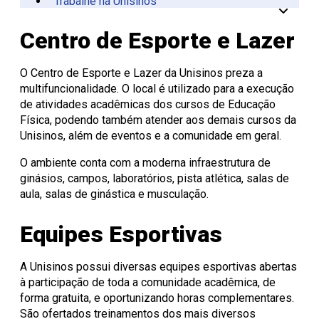
Trabalhe na Unisinos
Vinculadas
CPA
Tecnológica
Manual da Marca
Canal de Ética
Acessibilidade
Multiusuários
Centro de Esporte e
Onde Estamos
Registro de Diplomas
Iniciação à
Comitês
Meio Ambiente
Trabalhe Conosco
Lazer
Laboratórios de
Unitec
Docência
Consulta Lista de
Informática
Porto Alegre
Editora Unisinos
Apresentação
Apresentação
Centro de Esporte e Lazer
Diplomas
São Leopoldo
Fundação Urbano
PIBID
Comissão
ISO 14001
Thiesen
de Ética
Educação a Distância
Editais PIBID
ESG Unisinos
no Uso de
Residência
SGA Unisinos
O Centro de Esporte e Lazer da Unisinos preza a
Pedagógica
Animais
Relatórios e
multifuncionalidade. O local é utilizado para a execução
Editais
Comitê
Certificações
de atividades acadêmicas dos cursos de Educação
Residência
de Ética
Comunicação
Física, podendo também atender aos demais cursos da
Pedagógica
em
Ambiental
Unisinos, além de eventos e a comunidade em geral.
Pesquisa
Procedimentos
Instruções
O ambiente conta com a moderna infraestrutura de
operacionais
ginásios, campos, laboratórios, pista atlética, salas de
aula, salas de ginástica e musculação.
Equipes Esportivas
A Unisinos possui diversas equipes esportivas abertas
à participação de toda a comunidade acadêmica, de
forma gratuita, e oportunizando horas complementares.
São ofertados treinamentos dos mais diversos