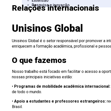
Extensão
Onde Estamos
Consulta Lista de Diplomas
Editora Unisinos
PIBID
Apresentação
Apresentação
Pesquisa e inovação
Relações internacionais
Porto Alegre
Fundação Urbano Thiesen
Editais PIBID
Comissão de Ética no Uso de Animais
ISO 14001
São Leopoldo
Residência Pedagógica
Comitê de Ética em Pesquisa
ESG Unisinos
Educação a Distância
Editais Residência Pedagógica
SGA Unisinos
Relatórios e Certificações
Unisinos Global
Comunicação Ambiental
Procedimentos
Instruções operacionais
Unisinos Global é o setor responsável por promover a in
enriquecem a formação acadêmica, profissional e pessoa
O que fazemos
Nosso trabalho está focado em facilitar o acesso a opor
nossas principais iniciativas estão:
•
Programas de mobilidade acadêmica internacional:
de todo o mundo.
•
Apoio a estudantes e professores estrangeiros:
re
Brasil.