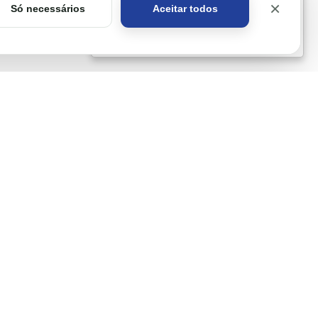
×
Só necessários
Aceitar todos
Got it!