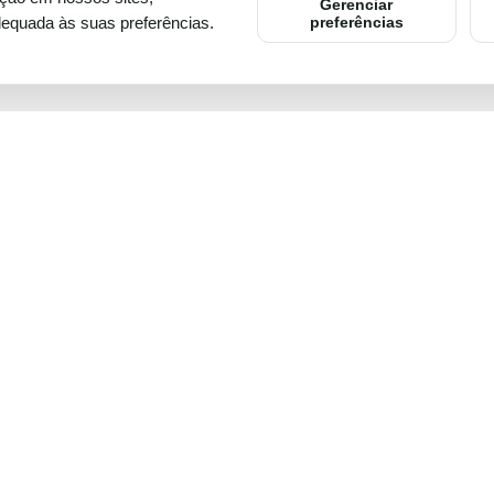
Gerenciar
dequada às suas preferências.
preferências
aw
Voltar ao topo