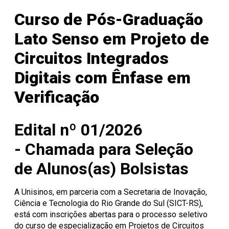
Onde Estamos
Registro de Diplomas
Iniciação à
Comitês
Meio Ambiente
Trabalhe Conosco
Lazer
Laboratórios de
Unitec
Docência
Consulta Lista de
Informática
Porto Alegre
Editora Unisinos
Apresentação
Apresentação
Curso de Pós-Graduação
Diplomas
São Leopoldo
Fundação Urbano
PIBID
Comissão
ISO 14001
Thiesen
de Ética
Educação a Distância
Editais PIBID
ESG Unisinos
Lato Senso em Projeto de
no Uso de
Residência
SGA Unisinos
Pedagógica
Animais
Relatórios e
Circuitos Integrados
Editais
Comitê
Certificações
Residência
de Ética
Comunicação
Digitais com Ênfase em
Pedagógica
em
Ambiental
Pesquisa
Procedimentos
Verificação
Instruções
operacionais
Edital nº 01/2026
-
Chamada para Seleção
de Alunos(as) Bolsistas
A Unisinos, em parceria com a Secretaria de Inovação,
Ciência e Tecnologia do Rio Grande do Sul (SICT-RS),
está com inscrições abertas para o processo seletivo
do curso de especialização em Projetos de Circuitos