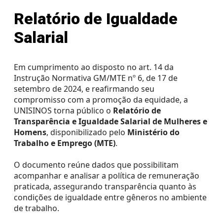
Onde Estamos
Registro de Diplomas
Iniciação à
Comitês
Meio Ambiente
Trabalhe Conosco
Lazer
Laboratórios de
Unitec
Docência
Consulta Lista de
Informática
Porto Alegre
Editora Unisinos
Apresentação
Apresentação
Relatório de Igualdade
Diplomas
São Leopoldo
Fundação Urbano
PIBID
Comissão
ISO 14001
Thiesen
de Ética
Educação a Distância
Editais PIBID
ESG Unisinos
Salarial
no Uso de
Residência
SGA Unisinos
Pedagógica
Animais
Relatórios e
Editais
Comitê
Certificações
Em cumprimento ao disposto no art. 14 da
Residência
de Ética
Comunicação
Pedagógica
em
Ambiental
Instrução Normativa GM/MTE nº 6, de 17 de
Pesquisa
Procedimentos
setembro de 2024, e reafirmando seu
Instruções
compromisso com a promoção da equidade, a
operacionais
UNISINOS torna público o
Relatório de
Transparência e Igualdade Salarial de Mulheres e
Homens
, disponibilizado pelo
Ministério do
Trabalho e Emprego (MTE)
.
O documento reúne dados que possibilitam
acompanhar e analisar a política de remuneração
praticada, assegurando transparência quanto às
condições de igualdade entre gêneros no ambiente
de trabalho.