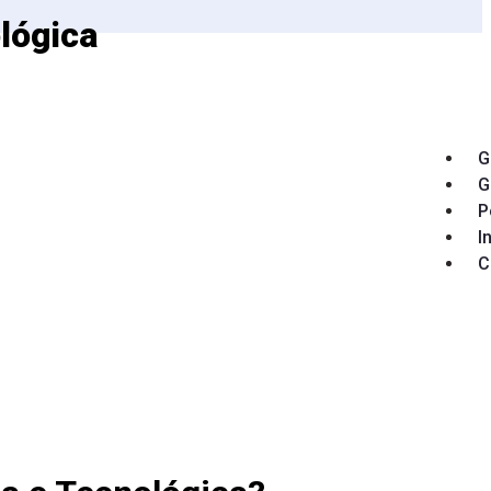
ológica
G
G
P
I
C