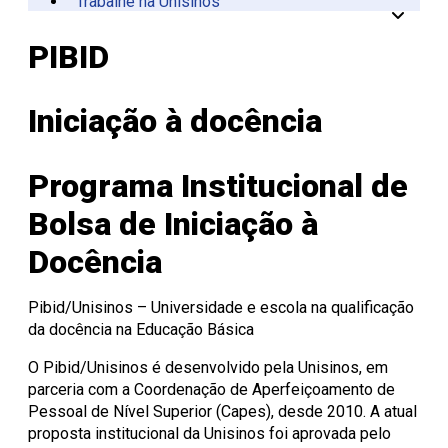
Trabalhe na Unisinos
Vinculadas
CPA
Tecnológica
Manual da Marca
Canal de Ética
Acessibilidade
Multiusuários
Centro de Esporte e
Onde Estamos
Registro de Diplomas
Iniciação à
Comitês
Meio Ambiente
Trabalhe Conosco
Lazer
Laboratórios de
Unitec
Docência
Consulta Lista de
Informática
Porto Alegre
Editora Unisinos
Apresentação
Apresentação
PIBID
Diplomas
São Leopoldo
Fundação Urbano
PIBID
Comissão
ISO 14001
Thiesen
de Ética
Educação a Distância
Editais PIBID
ESG Unisinos
no Uso de
Residência
SGA Unisinos
Iniciação à docência
Pedagógica
Animais
Relatórios e
Editais
Comitê
Certificações
Residência
de Ética
Comunicação
Pedagógica
em
Ambiental
Programa Institucional de
Pesquisa
Procedimentos
Instruções
Bolsa de Iniciação à
operacionais
Docência
Pibid/Unisinos – Universidade e escola na qualificação
da docência na Educação Básica
O Pibid/Unisinos é desenvolvido pela Unisinos, em
parceria com a Coordenação de Aperfeiçoamento de
Pessoal de Nível Superior (Capes), desde 2010. A atual
proposta institucional da Unisinos foi aprovada pelo