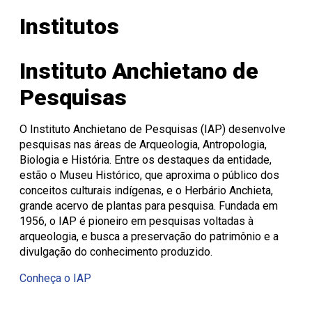
Onde Estamos
Registro de Diplomas
Iniciação à
Comitês
Meio Ambiente
Trabalhe Conosco
Lazer
Laboratórios de
Unitec
Docência
Consulta Lista de
Informática
Porto Alegre
Editora Unisinos
Apresentação
Apresentação
Institutos
Diplomas
São Leopoldo
Fundação Urbano
PIBID
Comissão
ISO 14001
Thiesen
de Ética
Educação a Distância
Editais PIBID
ESG Unisinos
no Uso de
Residência
SGA Unisinos
Instituto Anchietano de
Pedagógica
Animais
Relatórios e
Editais
Comitê
Certificações
Pesquisas
Residência
de Ética
Comunicação
Pedagógica
em
Ambiental
Pesquisa
Procedimentos
O Instituto Anchietano de Pesquisas (IAP) desenvolve
Instruções
pesquisas nas áreas de Arqueologia, Antropologia,
operacionais
Biologia e História. Entre os destaques da entidade,
estão o Museu Histórico, que aproxima o público dos
conceitos culturais indígenas, e o Herbário Anchieta,
grande acervo de plantas para pesquisa. Fundada em
1956, o IAP é pioneiro em pesquisas voltadas à
arqueologia, e busca a preservação do patrimônio e a
divulgação do conhecimento produzido.
Conheça o IAP