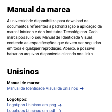
Onde Estamos
Registro de Diplomas
Iniciação à
Comitês
Meio Ambiente
Trabalhe Conosco
Lazer
Laboratórios de
Unitec
Docência
Consulta Lista de
Informática
Porto Alegre
Editora Unisinos
Apresentação
Apresentação
Manual da marca
Diplomas
São Leopoldo
Fundação Urbano
PIBID
Comissão
ISO 14001
Thiesen
de Ética
Educação a Distância
Editais PIBID
ESG Unisinos
no Uso de
Residência
SGA Unisinos
A universidade disponibiliza para download os
Pedagógica
Animais
Relatórios e
documentos referentes à padronização e aplicação da
Editais
Comitê
Certificações
marca Unisinos e dos Institutos Tecnológicos. Cada
Residência
de Ética
Comunicação
marca possui o seu Manual de Identidade Visual,
Pedagógica
em
Ambiental
contendo as especificações que devem ser seguidas
Pesquisa
Procedimentos
Instruções
em toda e qualquer reprodução. Abaixo, é possível
operacionais
baixar os arquivos disponíveis clicando nos links:
Unisinos
Manual de marca:
Manual de Identidade Visual da Unisinos
Logotipos:
Logotipos Unisinos em .png
Logotipos Unisinos em .pdf