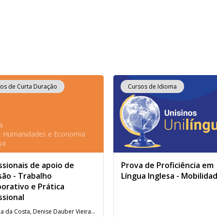
os de Curta Duração
Cursos de Idioma
a
s, Humanidades e Economia
va
ssionais de apoio de
Prova de Proficiência em
são - Trabalho
Língua Inglesa - Mobilida
orativo e Prática
ssional
Angélica da Costa, Denise Dauber Vieira, Maura Corcini Lopes e Vanessa Scheid Santanna de Mello.