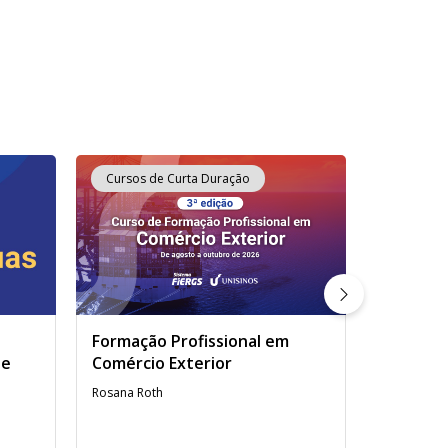
Cursos de Curta Duração
Cursos d
Formação Profissional em
Prova de
de
Comércio Exterior
Língua E
Rosana Roth