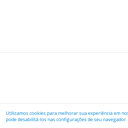
Utilizamos cookies para melhorar sua experiência em noss
O cadastro na LAB é gratuito, mas algumas atividade
pode desabilitá-los nas configurações de seu navegador.