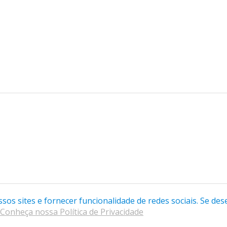
os sites e fornecer funcionalidade de redes sociais. Se dese
s são pagas, confira na descrição de cada uma delas.
Conheça nossa Política de Privacidade