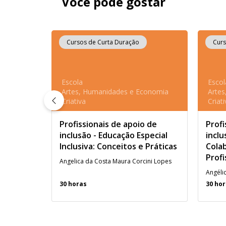
Você pode gostar
Cursos de Curta Duração
Curs
Escola
Escol
Artes, Humanidades e Economia
Arte
Criativa
Criati
Profissionais de apoio de
Profi
inclusão - Educação Especial
inclu
Inclusiva: Conceitos e Práticas
Colab
Profi
Angelica da Costa Maura Corcini Lopes
30 horas
30 ho