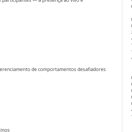
s participantes — a presença ao vivo é
e gerenciamento de comportamentos desafiadores
sinos