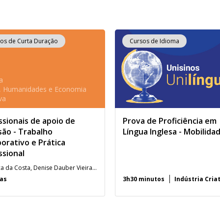
os de Curta Duração
Cursos de Idioma
a
s, Humanidades e Economia
va
ssionais de apoio de
Prova de Proficiência em
são - Trabalho
Língua Inglesa - Mobilida
orativo e Prática
ssional
Angélica da Costa, Denise Dauber Vieira, Maura Corcini Lopes e Vanessa Scheid Santanna de Mello.
ras
3h30 minutos
Indústria Cria