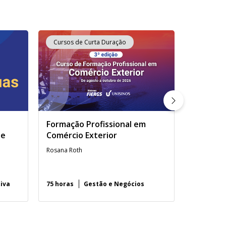
Cursos de Curta Duração
Cursos d
Formação Profissional em
Prova de
de
Comércio Exterior
Língua E
Rosana Roth
tiva
75 horas
Gestão e Negócios
3h30 minu