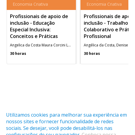
Economia Criativa
Economia Criativa
Profissionais de apoio de
Profissionais de apoi
inclusão - Educação
inclusão - Trabalho
Especial Inclusiva:
Colaborativo e Prátic
Conceitos e Práticas
Profissional
Angelica da Costa Maura Corcini Lopes
30 horas
30 horas
Utilizamos cookies para melhorar sua experiência em
nossos sites e fornecer funcionalidade de redes
sociais. Se desejar, você pode desabilitá-los nas
O cadastro na LAB é gratuito, mas algumas atividades são
configurações de seu navegador.
Conheça nossa