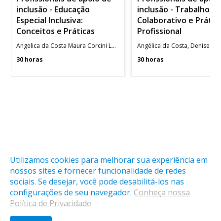
inclusão - Educação
inclusão - Trabalho
Especial Inclusiva:
Colaborativo e Prátic
Conceitos e Práticas
Profissional
Angelica da Costa Maura Corcini Lopes
30 horas
30 horas
Utilizamos cookies para melhorar sua experiência em
nossos sites e fornecer funcionalidade de redes
sociais. Se desejar, você pode desabilitá-los nas
O cadastro na LAB é gratuito, mas algumas atividades são
configurações de seu navegador.
Conheça nossa
pagas, confira na descrição de cada uma delas.
Política de Privacidade