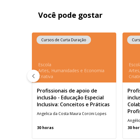
Você pode gostar
Cursos de Curta Duração
Curs
Escola
Escol
Artes, Humanidades e Economia
Arte
Criativa
Criati
Profissionais de apoio de
Profi
inclusão - Educação Especial
inclu
Inclusiva: Conceitos e Práticas
Colab
Profi
Angelica da Costa Maura Corcini Lopes
30 horas
30 ho