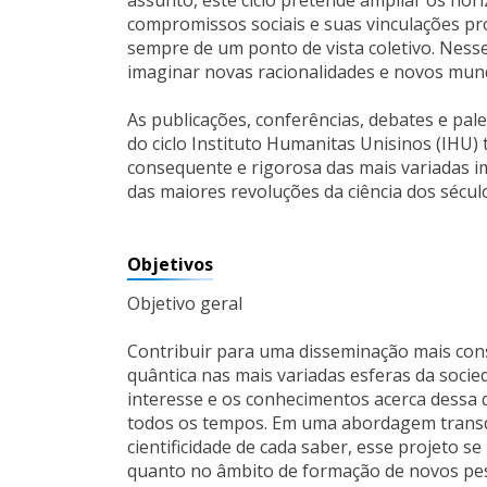
assunto, este ciclo pretende ampliar os ho
compromissos sociais e suas vinculações 
sempre de um ponto de vista coletivo. Ness
imaginar novas racionalidades e novos mundo
As publicações, conferências, debates e pal
do ciclo Instituto Humanitas Unisinos (IHU)
consequente e rigorosa das mais variadas i
das maiores revoluções da ciência dos século
Objetivos
Objetivo geral
Contribuir para uma disseminação mais cons
quântica nas mais variadas esferas da socie
interesse e os conhecimentos acerca dessa 
todos os tempos. Em uma abordagem transdis
cientificidade de cada saber, esse projeto se
quanto no âmbito de formação de novos pes