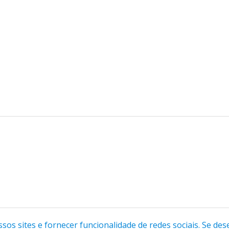
os sites e fornecer funcionalidade de redes sociais. Se dese
s são pagas, confira na descrição de cada uma delas.