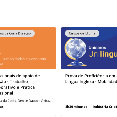
os de Curta Duração
Cursos de Idioma
a
s, Humanidades e Economia
va
ssionais de apoio de
Prova de Proficiência em
são - Trabalho
Língua Inglesa - Mobilida
orativo e Prática
ssional
Angélica da Costa, Denise Dauber Vieira, Maura Corcini Lopes e Vanessa Scheid Santanna de Mello.
ras
3h30 minutos
Indústria Cria