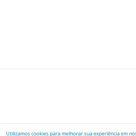
Utilizamos cookies para melhorar sua experiência em noss
O cadastro na LAB é gratuito, mas algumas atividade