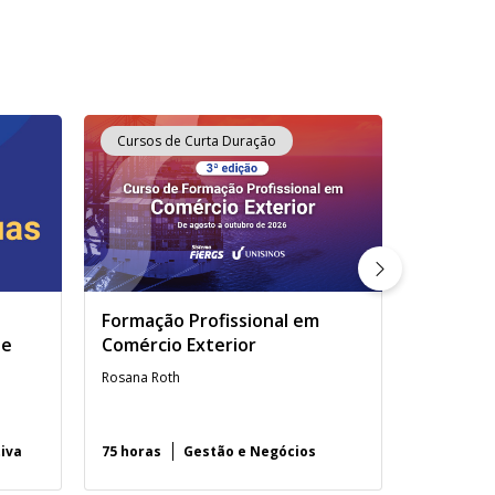
Cursos de Curta Duração
Cursos d
Formação Profissional em
Prova de
de
Comércio Exterior
Língua E
Rosana Roth
tiva
75 horas
Gestão e Negócios
3h30 minu