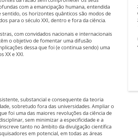
rizontes da razão sem comprometer os seus
profundas com a emancipação humana, entendida
e sentido, os horizontes quânticos são modos de
s para o século XXI, dentro e fora da ciência.
estras, com convidados nacionais e internacionais
 têm o objetivo de fomentar uma difusão
mplicações dessa que foi (e continua sendo) uma
s XX e XXI.
istente, substancial e consequente da teoria
dade, sobretudo fora das universidades. Ampliar o
que foi uma das maiores revoluções da ciência de
ciplinar, sem minimizar a especificidade e a
 inscreve tanto no âmbito da divulgação científica
quisadores em potencial, em todas as áreas