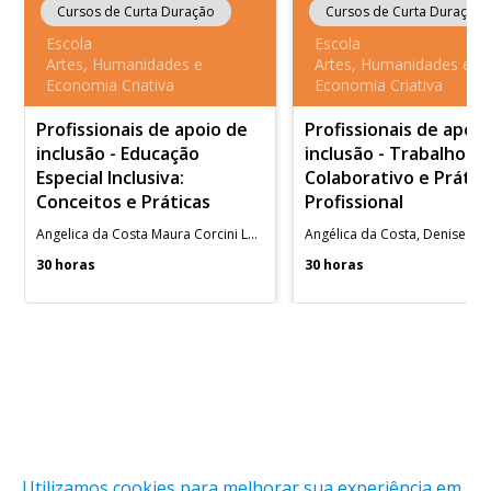
Cursos de Curta Duração
Cursos de Curta Duração
Escola
Escola
Artes, Humanidades e
Artes, Humanidades e
Economia Criativa
Economia Criativa
Profissionais de apoio de
Profissionais de apoi
inclusão - Educação
inclusão - Trabalho
Especial Inclusiva:
Colaborativo e Prátic
Conceitos e Práticas
Profissional
Angelica da Costa Maura Corcini Lopes
30 horas
30 horas
Utilizamos cookies para melhorar sua experiência em