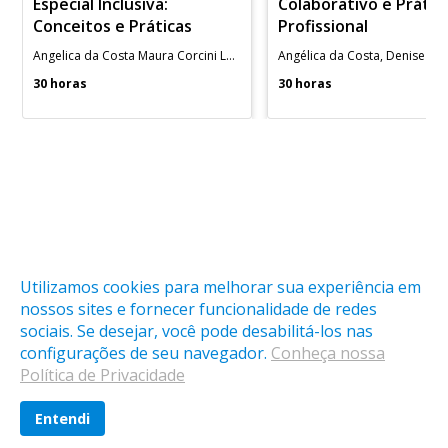
Especial Inclusiva:
Colaborativo e Prátic
Conceitos e Práticas
Profissional
Angelica da Costa Maura Corcini Lopes
30 horas
30 horas
Utilizamos cookies para melhorar sua experiência em
nossos sites e fornecer funcionalidade de redes
sociais. Se desejar, você pode desabilitá-los nas
O cadastro na LAB é gratuito, mas algumas atividades são
configurações de seu navegador.
Conheça nossa
pagas, confira na descrição de cada uma delas.
Política de Privacidade
Entendi
ENTRAR
CURSOS