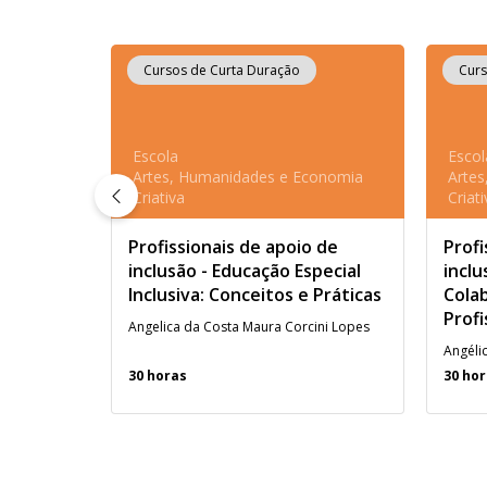
Cursos de Curta Duração
Curs
Escola
Escol
Artes, Humanidades e Economia
Arte
Criativa
Criati
Profissionais de apoio de
Profi
inclusão - Educação Especial
inclu
Inclusiva: Conceitos e Práticas
Colab
Profi
Angelica da Costa Maura Corcini Lopes
30 horas
30 ho