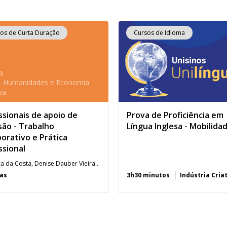
os de Curta Duração
Cursos de Idioma
a
s, Humanidades e Economia
va
ssionais de apoio de
Prova de Proficiência em
são - Trabalho
Língua Inglesa - Mobilida
orativo e Prática
ssional
Angélica da Costa, Denise Dauber Vieira, Maura Corcini Lopes e Vanessa Scheid Santanna de Mello.
ras
3h30 minutos
Indústria Cria