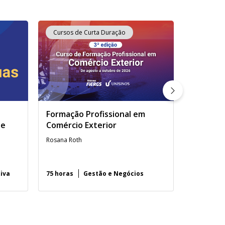
Cursos de Curta Duração
Cursos d
Formação Profissional em
Prova de
de
Comércio Exterior
Língua E
Rosana Roth
tiva
75 horas
Gestão e Negócios
3h30 minu