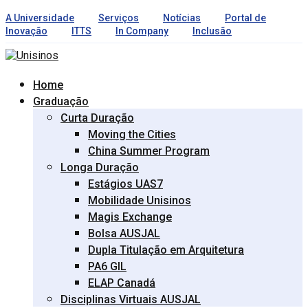
A Universidade
Serviços
Notícias
Portal de
Inovação
ITTS
In Company
Inclusão
Home
Graduação
Curta Duração
Moving the Cities
China Summer Program
Longa Duração
Estágios UAS7
Mobilidade Unisinos
Magis Exchange
Bolsa AUSJAL
Dupla Titulação em Arquitetura
PA6 GIL
ELAP Canadá
Disciplinas Virtuais AUSJAL