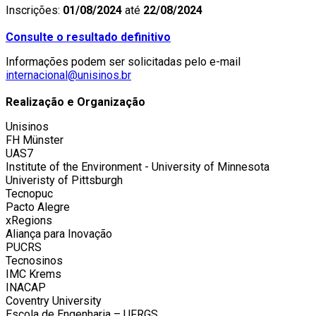
Inscrições:
01/08/2024
até
22/08/2024
Consulte o resultado definitivo
Informações podem ser solicitadas pelo e-mail
internacional@unisinos.br
Realização e Organização
Unisinos
FH Münster
UAS7
Institute of the Environment - University of Minnesota
Univeristy of Pittsburgh
Tecnopuc
Pacto Alegre
xRegions
Aliança para Inovação
PUCRS
Tecnosinos
IMC Krems
INACAP
Coventry University
Escola de Engenharia – UFRGS