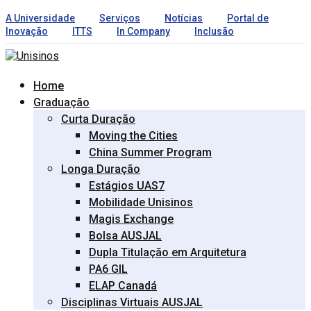
A Universidade
Serviços
Notícias
Portal de
Inovação
ITTS
In Company
Inclusão
Home
Graduação
Curta Duração
Moving the Cities
China Summer Program
Longa Duração
Estágios UAS7
Mobilidade Unisinos
Magis Exchange
Bolsa AUSJAL
Dupla Titulação em Arquitetura
PA6 GIL
ELAP Canadá
Disciplinas Virtuais AUSJAL