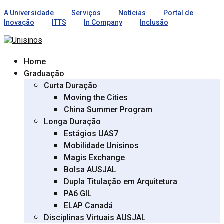
A Universidade
Serviços
Notícias
Portal de
Inovação
ITTS
In Company
Inclusão
Home
Graduação
Curta Duração
Moving the Cities
China Summer Program
Longa Duração
Estágios UAS7
Mobilidade Unisinos
Magis Exchange
Bolsa AUSJAL
Dupla Titulação em Arquitetura
PA6 GIL
ELAP Canadá
Disciplinas Virtuais AUSJAL