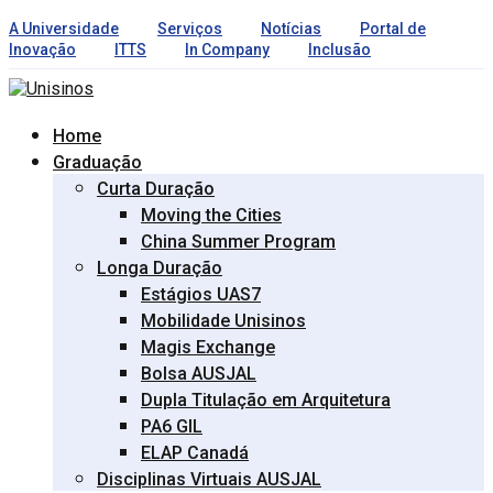
A Universidade
Serviços
Notícias
Portal de
Inovação
ITTS
In Company
Inclusão
Home
Graduação
Curta Duração
Moving the Cities
China Summer Program
Longa Duração
Estágios UAS7
Mobilidade Unisinos
Magis Exchange
Bolsa AUSJAL
Dupla Titulação em Arquitetura
PA6 GIL
ELAP Canadá
Disciplinas Virtuais AUSJAL