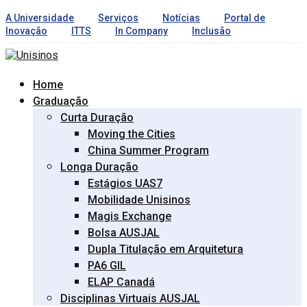
A Universidade
Serviços
Notícias
Portal de
Inovação
ITTS
In Company
Inclusão
Home
Graduação
Curta Duração
Moving the Cities
China Summer Program
Longa Duração
Estágios UAS7
Mobilidade Unisinos
Magis Exchange
Bolsa AUSJAL
Dupla Titulação em Arquitetura
PA6 GIL
ELAP Canadá
Disciplinas Virtuais AUSJAL