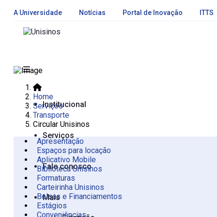
A Universidade
Notícias
Portal de Inovação
ITTS
Home
Institucional
Serviços
Transporte
Circular Unisinos
Serviços
Apresentação
Espaços para locação
Aplicativo Mobile
Apresentação
Fale conosco
Biblioteca Unisinos
São Leopoldo
Formaturas
Carteirinha Unisinos
Bolsas e Financiamentos
Mais
Estágios
Conveniências