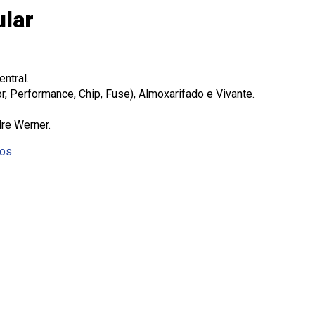
ular
entral.
or, Performance, Chip, Fuse), Almoxarifado e Vivante.
dre Werner.
nos