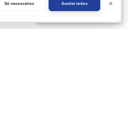
×
Só necessários
Aceitar todos
Got it!