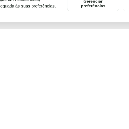
Gerenciar
dequada às suas preferências.
preferências
aw
Voltar ao topo