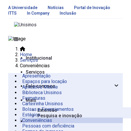
A Universidade
Notícias
Portal de Inovação
ITTS
In Company
Inclusão
Home
Institucional
Serviços
Conveniências
Serviços
Apresentação
Espaços para locação
Fale conosco
Aplicativo Mobile
Apresentação
Biblioteca Unisinos
São Leopoldo
Formaturas
Mais
Carteirinha Unisinos
Bolsas e Financiamentos
Extensão
Estágios
Pesquisa e inovação
Conveniências
Pessoas com deficiência