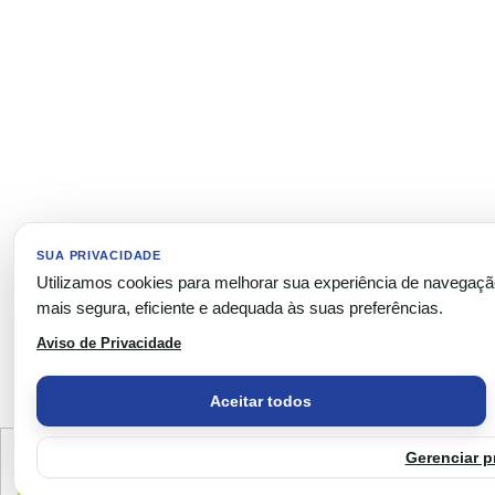
SUA PRIVACIDADE
Utilizamos cookies para melhorar sua experiência de navegaç
mais segura, eficiente e adequada às suas preferências.
Aviso de Privacidade
Aceitar todos
This website uses cookies to ensure you get the best experience on our website.
Gerenciar p
Got 