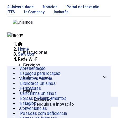
A Universidade
Notícias
Portal de Inovação
ITTS
In Company
Inclusão
Home
Institucional
Serviços
Rede Wi-Fi
Serviços
Apresentação
Espaços para locação
Fale conosco
Aplicativo Mobile
Apresentação
Biblioteca Unisinos
São Leopoldo
Formaturas
Mais
Carteirinha Unisinos
Bolsas e Financiamentos
Extensão
Estágios
Pesquisa e inovação
Conveniências
Pessoas com deficiência