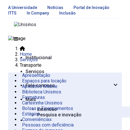
A Universidade
Notícias
Portal de Inovação
ITTS
In Company
Inclusão
Home
Institucional
Serviços
Transporte
Serviços
Apresentação
Espaços para locação
Fale conosco
Aplicativo Mobile
Apresentação
Biblioteca Unisinos
São Leopoldo
Formaturas
Mais
Carteirinha Unisinos
Bolsas e Financiamentos
Extensão
Estágios
Pesquisa e inovação
Conveniências
Pessoas com deficiência