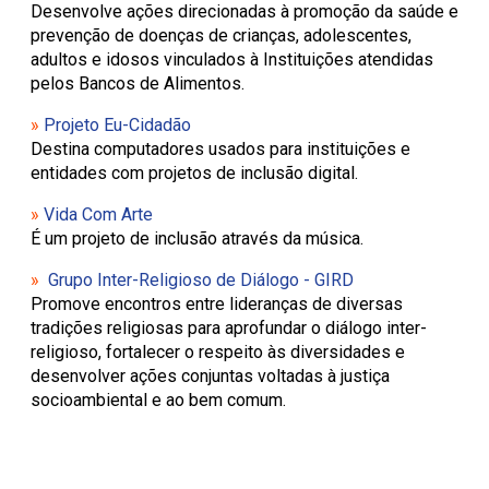
Diálogo
Programa Educação e
Desenvolve ações direcionadas à promoção da saúde e
Ação Social
prevenção de doenças de crianças, adolescentes,
Programa de Ação
adultos e idosos vinculados à Instituições atendidas
Socioeducativa na
pelos Bancos de Alimentos.
Comunidade
Programa Esporte
»
Projeto Eu-Cidadão
Integral
Pró-Maior
Destina computadores usados para instituições e
Programa de Atenção
entidades com projetos de inclusão digital.
Ampliada à Saúde
»
Vida Com Arte
É um projeto de inclusão através da música.
»
Grupo Inter-Religioso de Diálogo - GIRD
Promove encontros entre lideranças de diversas
tradições religiosas para aprofundar o diálogo inter-
religioso, fortalecer o respeito às diversidades e
desenvolver ações conjuntas voltadas à justiça
socioambiental e ao bem comum.