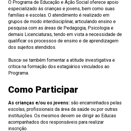
brasileiros e Indígenas
Grupo Inter-religioso de
O Programa de Educação e Ação Social oferece apoio
Diálogo
Programa Educação e
especializado às crianças e jovens, bem como suas
Ação Social
famílias e escolas. O atendimento é realizado em
Programa de Ação
grupos de modo interdisciplinar, articulando ensino e
Socioeducativa na
pesquisa com as áreas de Pedagogia, Psicologia e
Comunidade
Programa Esporte
demais Licenciaturas, tendo em vista a necessidade de
Integral
qualificar os processos de ensino e de aprendizagem
Pró-Maior
dos sujeitos atendidos.
Programa de Atenção
Ampliada à Saúde
Busca-se também fomentar a atitude investigativa e
crítica na formação dos estagiários vinculados ao
Programa.
Como Participar
As crianças e/ou os jovens:
são encaminhados pelas
escolas, profissionais da área da saúde ou por outras
instituições. Os mesmos devem se dirigir ao Educas
acompanhados dos responsáveis para realizar
inscrição.