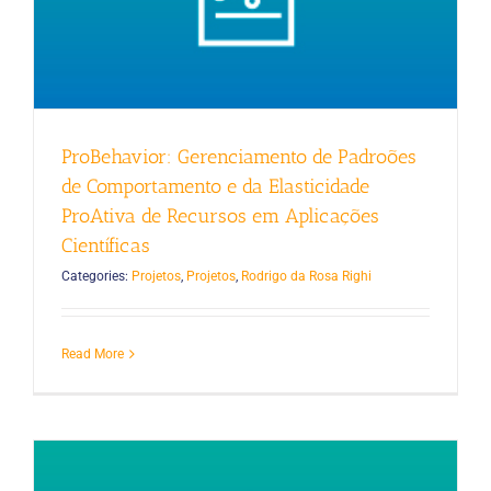
ProBehavior: Gerenciamento de Padroões
de Comportamento e da Elasticidade
ProAtiva de Recursos em Aplicações
Científicas
Categories:
Projetos
,
Projetos
,
Rodrigo da Rosa Righi
Read More