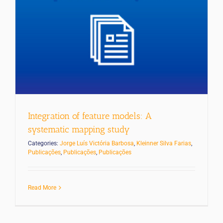
Integration of feature models: A
systematic mapping study
Categories:
Jorge Luís Victória Barbosa
,
Kleinner Silva Farias
,
Publicações
,
Publicações
,
Publicações
Read More