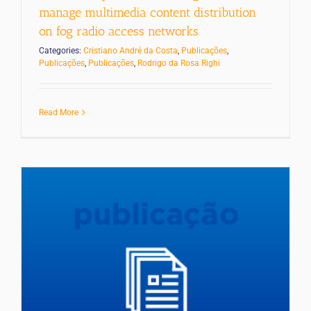
manage multimedia content distribution
on fog radio access networks
Categories:
Cristiano André da Costa
,
Publicações
,
Publicações
,
Publicações
,
Rodrigo da Rosa Righi
Read More