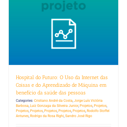
Hospital do Futuro: O Uso da Internet das
Coisas e do Aprendizado de Máquina em
benefício da saúde das pessoas
Categories:
Cristiano André da Costa
,
Jorge Luís Victória
Barbosa
,
Luiz Gonzaga da Silveira Junior
,
Projetos
,
Projetos
,
Projetos
,
Projetos
,
Projetos
,
Projetos
,
Projetos
,
Rodolfo Stoffel
Antunes
,
Rodrigo da Rosa Righi
,
Sandro José Rigo