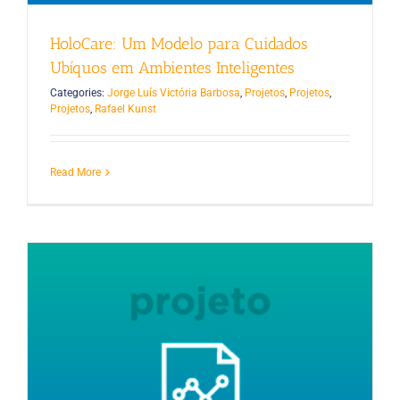
HoloCare: Um Modelo para Cuidados
Ubíquos em Ambientes Inteligentes
Categories:
Jorge Luís Victória Barbosa
,
Projetos
,
Projetos
,
Projetos
,
Rafael Kunst
Read More