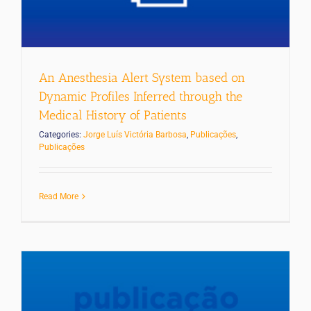
An Anesthesia Alert System based on
Dynamic Profiles Inferred through the
Medical History of Patients
Categories:
Jorge Luís Victória Barbosa
,
Publicações
,
Publicações
Read More