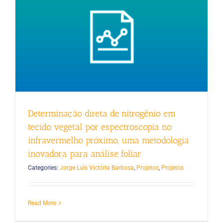
Determinação direta de nitrogênio em
tecido vegetal por espectroscopia no
infravermelho próximo, uma metodologia
inovadora para análise foliar
Categories:
Jorge Luís Victória Barbosa
,
Projetos
,
Projetos
Read More