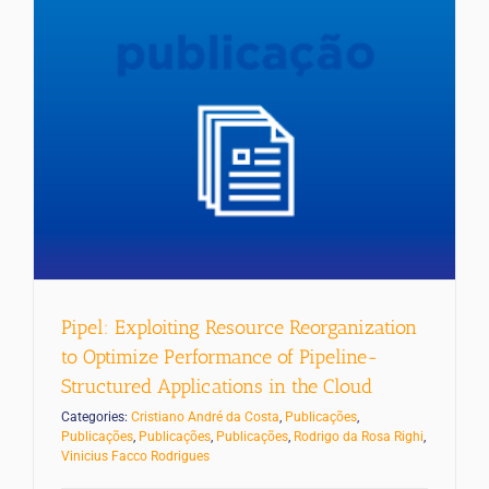
Pipel: Exploiting Resource Reorganization
to Optimize Performance of Pipeline-
Structured Applications in the Cloud
Categories:
Cristiano André da Costa
,
Publicações
,
Publicações
,
Publicações
,
Publicações
,
Rodrigo da Rosa Righi
,
Vinicius Facco Rodrigues