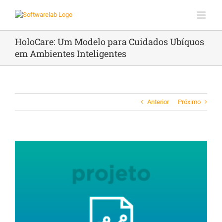
Ir
para
o
conteúdo
HoloCare: Um Modelo para Cuidados Ubíquos
em Ambientes Inteligentes
Anterior
Próximo