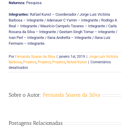
Natureza:
Pesquisa.
Integrantes:
Rafael Kunst – Coordenador / Jorge Luis Victória
Barbosa – Integrante / Adenauer C Yamin – Integrante / Rodrigo A
Real – Integrante / Maurício Campelo Tavares – Integrante / Carla
Rosana da Silva – Integrante / Geetam Singh Tomar – Integrante /
Ivan Perl – Integrante / Ilana Andretta – Integrante / Ilana Luiz
Fermann – Integrante.
Por
Fernanda Soares da Silva
|
janeiro 1st, 2019
|
Jorge Luís Victória
Barbosa
,
Projetos
,
Projetos
,
Projetos
,
Rafael Kunst
|
Comentários
em
desativados
HoloCare:
Um
Modelo
para
Sobre o Autor:
Fernanda Soares da Silva
Cuidados
Ubíquos
em
Ambientes
Inteligentes
Postagens Relacionadas