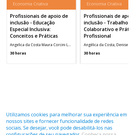
Economia Criativa
Economia Criativa
Profissionais de apoio de
Profissionais de apoi
inclusão - Educação
inclusão - Trabalho
Especial Inclusiva:
Colaborativo e Prátic
Conceitos e Práticas
Profissional
Angelica da Costa Maura Corcini Lopes
30 horas
30 horas
Utilizamos cookies para melhorar sua experiência em
nossos sites e fornecer funcionalidade de redes
sociais. Se desejar, você pode desabilitá-los nas
O cadastro na LAB é gratuito, mas algumas atividades são
configurações de seu navegador.
Conheça nossa