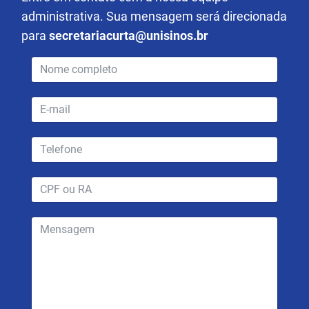
administrativa. Sua mensagem será direcionada
para
secretariacurta@unisinos.br
nome-
completo
*
email
*
telefone
*
cpf-
ra
mensagem
*