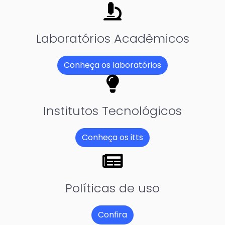
fas
fa-
microscope
Laboratórios Acadêmicos
Conheça os laboratórios
fas
fa-
lightbulb
Institutos Tecnológicos
Conheça os itts
fas
fa-
newspaper
Políticas de uso
Confira