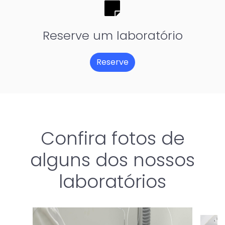
fas
fa-
note-
Reserve um laboratório
sticky
Reserve
Confira fotos de
alguns dos nossos
laboratórios