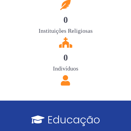
fas
fa-
feather-
0
pointed
Instituições Religiosas
fas
fa-
church
0
Indivíduos
fas
fa-
user
Educação