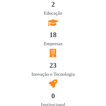
2
Educação
fas
fa-
graduation-
18
cap
Empresas
fas
fa-
building
23
Inovação e Tecnologia
fas
fa-
rocket
0
Institucional