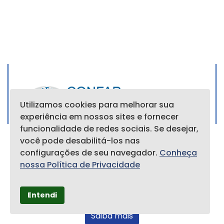
Utilizamos cookies para melhorar sua
experiência em nossos sites e fornecer
funcionalidade de redes sociais. Se desejar,
você pode desabilitá-los nas
CHAMADA EXPRESSÃO DE INTERESSE
configurações de seu navegador.
Conheça
BRASIL (CONFAP) - ESPANHA (CDTI)
nossa Política de Privacidade
2026-2027 PARA PROJETOS DE
COLABORAÇÃO EM PESQUISA E
INOVAÇÃO TECNOLÓGICA
Entendi
Saiba mais