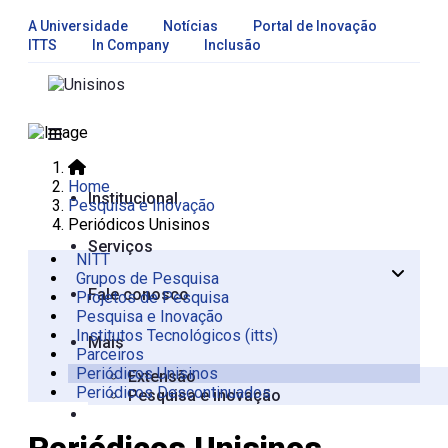
A Universidade
Notícias
Portal de Inovação
ITTS
In Company
Inclusão
Home
Institucional
Pesquisa e Inovação
Periódicos Unisinos
Serviços
NITT
Grupos de Pesquisa
Apresentação
Fale conosco
Projetos de Pesquisa
Oportunidades de Pesquisa,
Pesquisa e Inovação
Desenvolvimento e Inovação
Institutos Tecnológicos (itts)
Propriedade intelectual
Mais
Parceiros
Periódicos Unisinos
Extensão
Periódicos Descontinuados
Pesquisa e inovação
Periódicos Unisinos