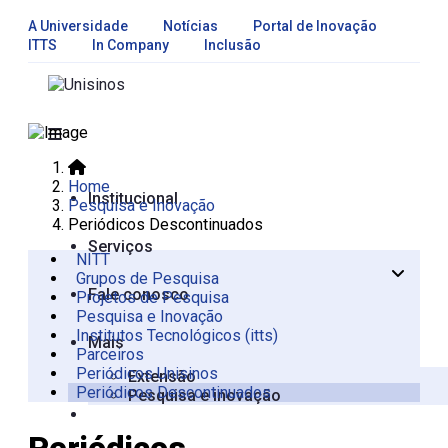
A Universidade
Notícias
Portal de Inovação
ITTS
In Company
Inclusão
Home
Institucional
Pesquisa e Inovação
Periódicos Descontinuados
Serviços
NITT
Grupos de Pesquisa
Apresentação
Fale conosco
Projetos de Pesquisa
Oportunidades de Pesquisa,
Pesquisa e Inovação
Desenvolvimento e Inovação
Institutos Tecnológicos (itts)
Propriedade intelectual
Mais
Parceiros
Periódicos Unisinos
Extensão
Periódicos Descontinuados
Pesquisa e inovação
Periódicos