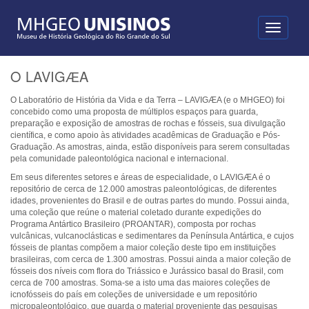
Toggle
navigati
O LAVIGӔA
O Laboratório de História da Vida e da Terra – LAVIGӔA (e o MHGEO) foi
concebido como uma proposta de múltiplos espaços para guarda,
preparação e exposição de amostras de rochas e fósseis, sua divulgação
científica, e como apoio às atividades acadêmicas de Graduação e Pós-
Graduação. As amostras, ainda, estão disponíveis para serem consultadas
pela comunidade paleontológica nacional e internacional.
Em seus diferentes setores e áreas de especialidade, o LAVIGӔA é o
repositório de cerca de 12.000 amostras paleontológicas, de diferentes
idades, provenientes do Brasil e de outras partes do mundo. Possui ainda,
uma coleção que reúne o material coletado durante expedições do
Programa Antártico Brasileiro (PROANTAR), composta por rochas
vulcânicas, vulcanoclásticas e sedimentares da Península Antártica, e cujos
fósseis de plantas compõem a maior coleção deste tipo em instituições
brasileiras, com cerca de 1.300 amostras. Possui ainda a maior coleção de
fósseis dos níveis com flora do Triássico e Jurássico basal do Brasil, com
cerca de 700 amostras. Soma-se a isto uma das maiores coleções de
icnofósseis do país em coleções de universidade e um repositório
micropaleontológico, que guarda o material proveniente das pesquisas