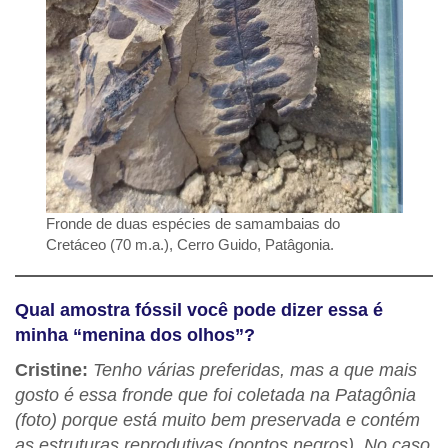
Fronde de duas espécies de samambaias do
Cretáceo (70 m.a.), Cerro Guido, Patâgonia.
Qual amostra fóssil você pode dizer essa é
minha “menina dos olhos”?
Cristine:
Tenho várias preferidas, mas a que mais
gosto é essa fronde que foi coletada na Patagônia
(foto) porque está muito bem preservada e contém
as estruturas reprodutivas (pontos negros). No caso