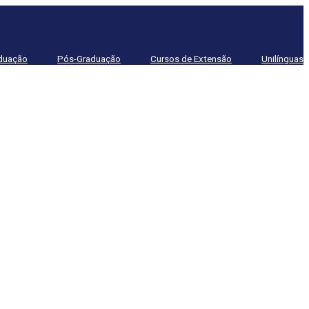
duação
Pós-Graduação
Cursos de Extensão
Unilínguas