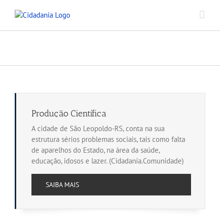
Ir
para
o
conteúdo
CIDADANIA EM FOCO
Produção Científica
A cidade de São Leopoldo-RS, conta na sua
estrutura sérios problemas sociais, tais como falta
de aparelhos do Estado, na área da saúde,
educação, idosos e lazer. (Cidadania.Comunidade)
SAIBA MAIS