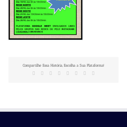
Compartilhe Essa História, Escolha a Sua Plataforma!
Facebook
X
Reddit
LinkedIn
Tumblr
Pinterest
Vk
E-
mail