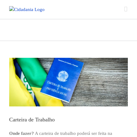
Ir
para
o
conteúdo
Carteira de Trabalho
View
Larger
Image
Carteira de Trabalho
Onde fazer?
A carteira de trabalho poderá ser feita na