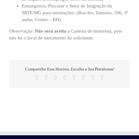
Estrangeiros: Procurar o Setor de Imigração da
SRTE/MG para orientações. (Rua dos Tamoios, 596, 3º
andar, Centro – BH)
Observação:
Não será aceita
a Carteira de motorista, pois
não há o local de nascimento do solicitante.
Compartilhe Essa História, Escolha a Sua Plataforma!
Facebook
X
Reddit
LinkedIn
Tumblr
Pinterest
Vk
E-
mail