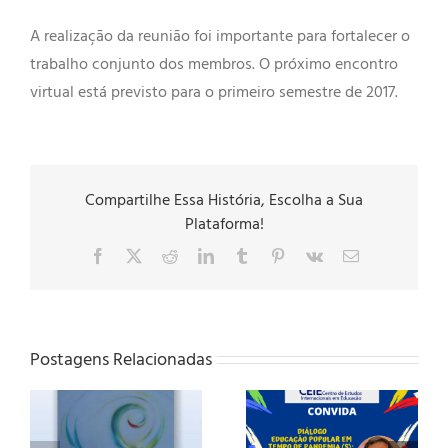
A realização da reunião foi importante para fortalecer o
trabalho conjunto dos membros. O próximo encontro
virtual está previsto para o primeiro semestre de 2017.
Compartilhe Essa História, Escolha a Sua
Plataforma!
Facebook
X
Reddit
LinkedIn
Tumblr
Pinterest
Vk
E-
mail
Postagens Relacionadas
Diálogos
Diálogos
Internacionais –
ção
Internacionais –
Aprendizagens da