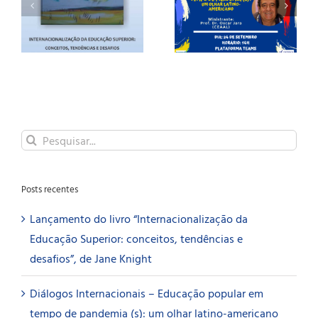
Educação popular
experiência
em tempo de
acadêmica
pandemia (s): um
internacional na
olhar latino-
Pós-Graduação –
e
americano
Educação e
Linguística
Buscar
resultados
para:
Posts recentes
Lançamento do livro “Internacionalização da
Educação Superior: conceitos, tendências e
desafios”, de Jane Knight
Diálogos Internacionais – Educação popular em
tempo de pandemia (s): um olhar latino-americano